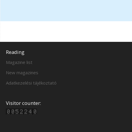
Reading
Magazine list
New magazines
Adatkezelési tájékoztató
Visitor counter: