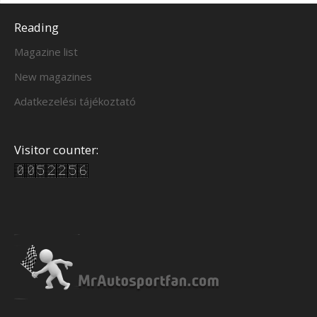
Reading
Magazine list
New magazines
Adatkezelési tájékoztató
Visitor counter: